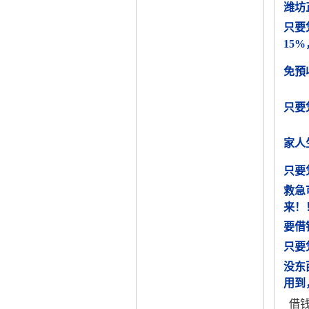
潍坊
只要
15
免預
只要
家人
只要
救急
来！
要借
只要
没东
用到
借钱广