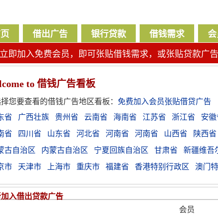
首页
借出广告
银行贷款
借钱需求
会
立即加入免费会员，即可张贴借钱需求，或张贴贷款广
lcome
to 借钱广告看板
选择您要查看的借钱广告地区看板：
免费加入会员张贴借贷广告
东省
广西壮族
贵州省
云南省
海南省
江苏省
浙江省
安徽
南省
四川省
山东省
河北省
河南省
河南省
山西省
陕西省
蒙古自治区
内蒙古自治区
宁夏回族自治区
甘肃省
新疆维吾
京市
天津市
上海市
重庆市
福建省
香港特别行政区
澳门
新加入借出贷款广告
会员