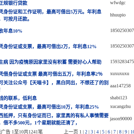
wfwdgc
正规银行贷款
凭身份证和工作证明，最高可借出5万元。年利息
hhuupio
%，可按月还款。
1850250307
收年息10%
1850250307
凭身份证或支票，最高可借出2万，年利息12%
1593283475
生病 因为疫情原因家里没有积蓄 需要好心人帮助
xuxuxuxu
凭借身份证或支票 最高可借出五万，年利息率2％
可关注公众号【天喵卡】，黑白同出，不想还了的别
aaa147258
！
shabi123
钱的联系，低利息
xucangzhu
凭身份证或支票，最高可借出10万，年利息25%
西抵押，只有身份证而已，家里真的有私人事情需要
jason90000
，借不多500元，1个星期就能还清了，
告 1至10共1241笔
上一页 1 |
2
|
3
|
4
|
5
|
6
|
7
|
8
|
9
|
1