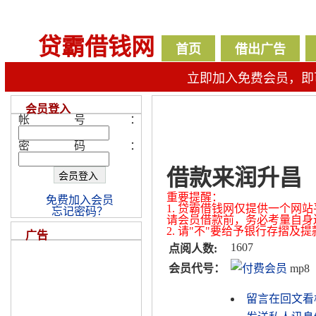
贷霸借钱网
首页
借出广告
立即加入免费会员，即
会员登入
帐号：
密码：
借款来润升昌
重要提醒：
免费加入会员
1. 贷霸借钱网仅提供一个
忘记密码？
请会员借款前，务必考量自身
2. 请"不"要给予银行存摺
广告
1607
点阅人数:
会员代号：
mp8
留言在回文看