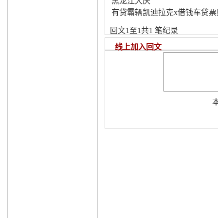
黑龙江大庆
有贷霸辆凯迪拉克x借钱车贷票
回文1至1共1 笔纪录
线上加入回文