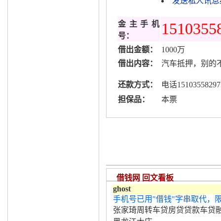
发送私人讯息给y
金主手机
1510355
号：
借出金额：
1000万
借出内容：
汽车抵押，别的
还款方式：
电话15103558297
担保品：
本票
借钱网 回文看板
ghost
手机号已用"借钱"字串取代，
张家琦周转车贷房贷贷款车贷