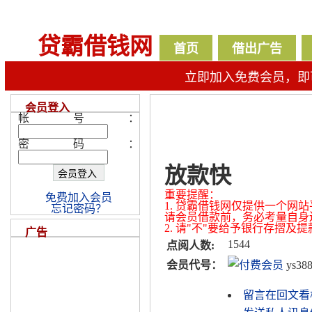
贷霸借钱网
首页
借出广告
立即加入免费会员，即
会员登入
帐号：
密码：
放款快
重要提醒：
免费加入会员
1. 贷霸借钱网仅提供一个
忘记密码？
请会员借款前，务必考量自身
2. 请"不"要给予银行存摺
广告
1544
点阅人数:
会员代号：
ys38
留言在回文看