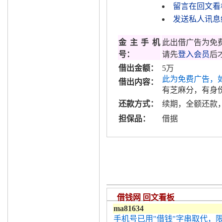
留言在回文看
发送私人讯息给q
金主手机
此出借广告为免
号：
请先
登入会员
后
借出金额：
5万
此为免费广告，
借出内容：
有芝麻分，有身
还款方式：
续期，全额还款
担保品：
借据
借钱网 回文看板
ma81634
手机号已用"借钱"字串取代，