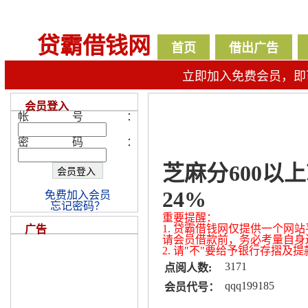
贷霸借钱网
首页
借出广告
立即加入免费会员，即
会员登入
帐号：
密码：
芝麻分600以
24%
免费加入会员
忘记密码？
重要提醒：
1. 贷霸借钱网仅提供一个
广告
请会员借款前，务必考量自身
2. 请"不"要给予银行存摺
3171
点阅人数:
qqq199185
会员代号：