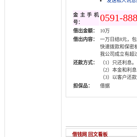
发送私人讯息给r
金主手机
0591-88
号：
借出金额：
10万
借出内容：
一万日结8元，包月
快速拨款和保密
我公司成立有超
还款方式：
（1）只还利息。
（2）本金和利
（3）以客户还
担保品：
借据
借钱网 回文看板