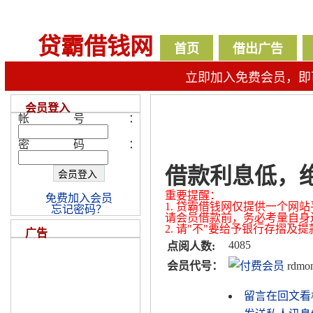
贷霸借钱网
首页
借出广告
立即加入免费会员，即
会员登入
帐号：
密码：
借款利息低，
重要提醒：
免费加入会员
1. 贷霸借钱网仅提供一个
忘记密码？
请会员借款前，务必考量自身
2. 请"不"要给予银行存摺
广告
4085
点阅人数:
会员代号：
rdmo
留言在回文看